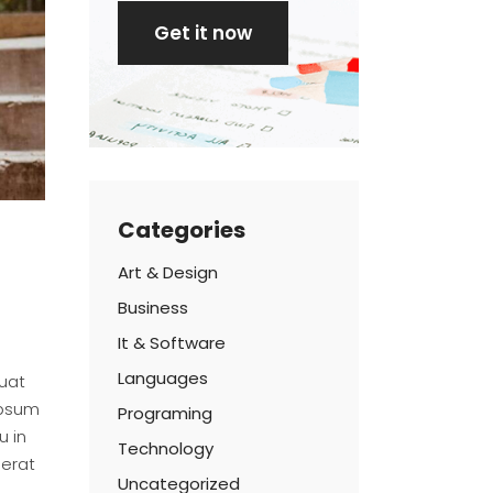
Categories
Art & Design
Business
It & Software
Languages
quat
ipsum
Programing
u in
Technology
 erat
Uncategorized