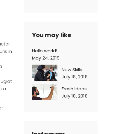
You may like
uctor
Hello world!
ris in
May 24, 2019
a
New Skills
July 18, 2018
eugiat
o a
Fresh Ideas
July 18, 2018
ar