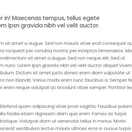
lor in! Maecenas tempus, tellus egete
 Ipsn gravida nibh vel velit auctor.
m sit amet a augue. Sed non mauris vitae erat consequat a
itora torquent per conubia nostra, per inceptos himenaeos. Mau
 condimentum sit amet a augue. Sed non neque elit. Sed ut
nunc. Lorem Ipsn gravida nibh vel velit auctor aliquet.Viverr
tibulum. Dictum sit amet justo donec enim diam vulputate ut
nc non blandit. Varius morbi enim nunc faucibus a. Semper f
r enim neque volutpat ac tincidunt vitae semper. Porttitor le
eifend quam adipiscing vitae proin sagittis. Faucibus pulvin
a facilisi etiam dignissim diam quis enim. Fames ac turpis
ristique. Volutpat diam ut venenatis tellus in metus. Morbi
acerat vestibulum lectus mauris ultrices eros in cursus turpis