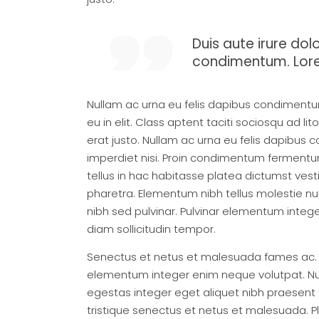
Duis aute irure do
condimentum. Lorem
Nullam ac urna eu felis dapibus condimentu
eu in elit. Class aptent taciti sociosqu ad l
erat justo. Nullam ac urna eu felis dapibus
imperdiet nisi. Proin condimentum fermentum 
tellus in hac habitasse platea dictumst ves
pharetra. Elementum nibh tellus molestie nu
nibh sed pulvinar. Pulvinar elementum intege
diam sollicitudin tempor.
Senectus et netus et malesuada fames ac. El
elementum integer enim neque volutpat. Null
egestas integer eget aliquet nibh praesent t
tristique senectus et netus et malesuada. Pl