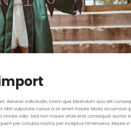
import
quet. Aenean sollicitudin, lorem quis bibendum auci elit conse
amet nibh vulputate cursus a sit amet mauris. Morbi accumsan 
r a ornare odio. Sed non mauris vitae erat consequat auctor e
torquent per conubia nostra, per inceptos himenaeos. Mauris in