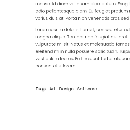
massa. Id diam vel quam elementum. Fringill
odio pellentesque diam. Eu feugiat pretium
varius duis at. Porta nibh venenatis cras sed f
Lorem ipsum dolor sit amet, consectetur adi
magna aliqua. Tempor nec feugiat nisl pretium 
vulputate mi sit. Netus et malesuada fame
eleifend mi in nulla posuere sollicitudin. 
vestibulum lectus. Eu tincidunt tortor aliquam 
consectetur lorem.
Tag:
Art
Design
Software