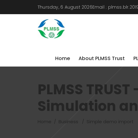
Thursday, 6 August 2026
Email :
plmss.blr.2
Home
About PLMSS Trust
P
Home
About PLMSS Trust
P
PLMSS TRUST -
Simulation an
Home
/
Business
/
Simple demo import