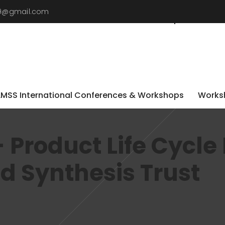
019@gmail.com
LMSS International Conferences & Workshops
Worksh
LMSS International Conferences & Workshops
Worksh
 Product Life Cycle
d Synthesis Trust