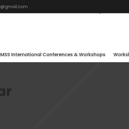
19@gmail.com
LMSS International Conferences & Workshops
Worksh
LMSS International Conferences & Workshops
Worksh
ar