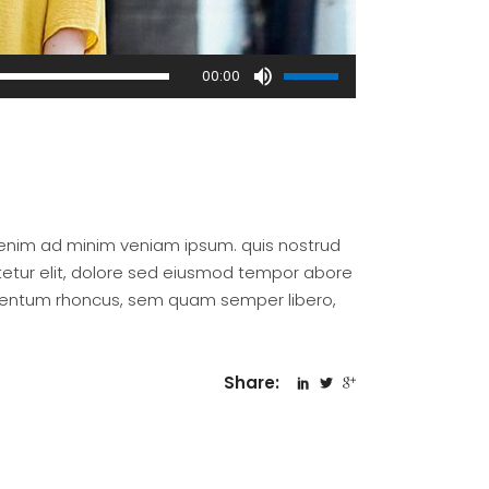
Use
00:00
Up/Down
Arrow
keys
to
increase
or
 enim ad minim veniam ipsum. quis nostrud
decrease
tetur elit, dolore sed eiusmod tempor abore
volume.
mentum rhoncus, sem quam semper libero,
Share: