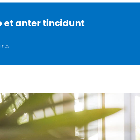
et anter tincidunt
hemes