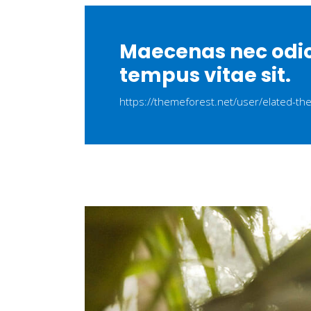
Maecenas nec odio 
tempus vitae sit.
https://themeforest.net/user/elated-t