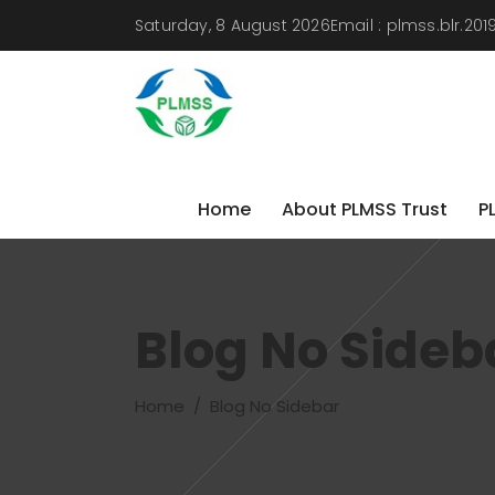
Saturday, 8 August 2026
Email :
plmss.blr.20
Home
About PLMSS Trust
P
Home
About PLMSS Trust
P
Blog No Sideb
Home
/
Blog No Sidebar